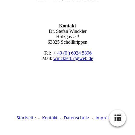
Kontakt
Dr. Stefan Winckler
Holzgasse 3
63825 Schöllkrippen
Tel:
+ 49 (0 ) 6024 5396
Mail:
winckler67@web.de
Startseite
-
Kontakt
-
Datenschutz
-
Impressum