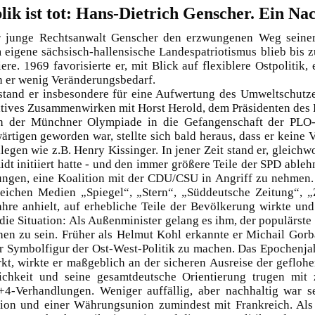
ik ist tot: Hans-Dietrich Genscher. Ein Na
er junge Rechtsanwalt Genscher den erzwungenen Weg seiner 
eigene sächsisch-hallensische Landespatriotismus blieb bis zu
e. 1969 favorisierte er, mit Blick auf flexiblere Ostpolitik, e
h er wenig Veränderungsbedarf.
stand er insbesondere für eine Aufwertung des Umweltschutze
tives Zusammenwirken mit Horst Herold, dem Präsidenten des B
lich der Münchner Olympiade in die Gefangenschaft der PLO
igen geworden war, stellte sich bald heraus, dass er keine V
gen wie z.B. Henry Kissinger. In jener Zeit stand er, gleichwoh
 initiiert hatte - und den immer größere Teile der SPD ablehn
ungen, eine Koalition mit der CDU/CSU in Angriff zu nehmen. 
reichen Medien „Spiegel“, „Stern“, „Süddeutsche Zeitung“, „Z
ahre anhielt, auf erhebliche Teile der Bevölkerung wirkte un
 die Situation: Als Außenminister gelang es ihm, der populärste
n zu sein. Früher als Helmut Kohl erkannte er Michail Gorb
 Symbolfigur der Ost-West-Politik zu machen. Das Epochenjahr
rkt, wirkte er maßgeblich an der sicheren Ausreise der geflo
ichkeit und seine gesamtdeutsche Orientierung trugen mit 
4-Verhandlungen. Weniger auffällig, aber nachhaltig war se
on und einer Währungsunion zumindest mit Frankreich. Als P