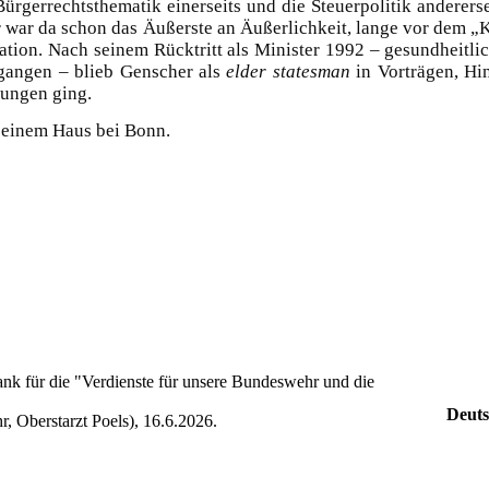
rgerrechtsthematik einerseits und die Steuerpolitik anderersei
r war da schon das Äußerste an Äußerlichkeit, lange vor dem „
ation. Nach seinem Rücktritt als Minister 1992 – gesundheitli
egangen – blieb Genscher als
elder statesman
in Vorträgen, Hi
lungen ging.
seinem Haus bei Bonn.
k für die "Verdienste für unsere Bundeswehr und die
Deuts
 Oberstarzt Poels), 16.6.2026.