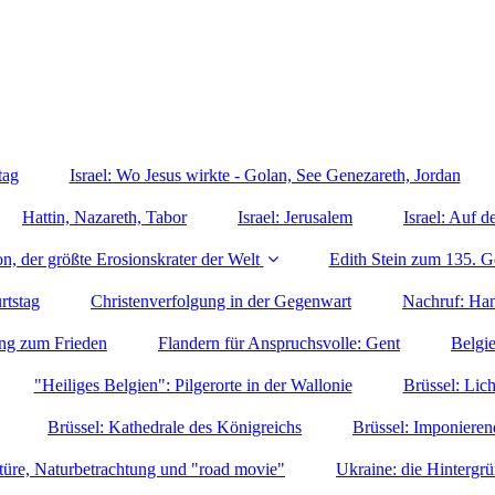
tag
Israel: Wo Jesus wirkte - Golan, See Genezareth, Jordan
Hattin, Nazareth, Tabor
Israel: Jerusalem
Israel: Auf
n, der größte Erosionskrater der Welt
Edith Stein zum 135. Ge
rtstag
Christenverfolgung in der Gegenwart
Nachruf: Han
ng zum Frieden
Flandern für Anspruchsvolle: Gent
Belgi
"Heiliges Belgien": Pilgerorte in der Wallonie
Brüssel: Li
Brüssel: Kathedrale des Königreichs
Brüssel: Imponieren
türe, Naturbetrachtung und "road movie"
Ukraine: die Hintergr