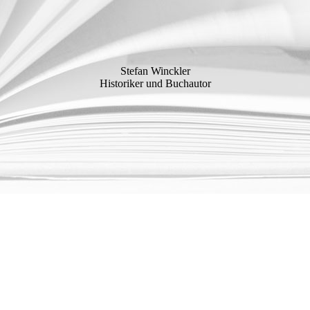
Stefan Winckler
Historiker und Buchautor