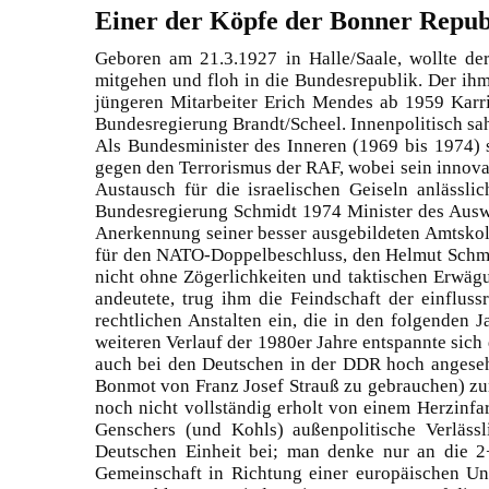
Einer der Köpfe der Bonner Republ
Geboren am 21.3.1927 in Halle/Saale, wollte d
mitgehen und floh in die Bundesrepublik. Der ihm 
jüngeren Mitarbeiter Erich Mendes ab 1959 Karrier
Bundesregierung Brandt/Scheel. Innenpolitisch sa
Als Bundesminister des Inneren (1969 bis 1974) 
gegen den Terrorismus der RAF, wobei sein innova
Austausch für die israelischen Geiseln anläss
Bundesregierung Schmidt 1974 Minister des Auswärt
Anerkennung seiner besser ausgebildeten Amtskolle
für den NATO-Doppelbeschluss, den Helmut Schmidt
nicht ohne Zögerlichkeiten und taktischen Erwäg
andeutete, trug ihm die Feindschaft der einfluss
rechtlichen Anstalten ein, die in den folgenden J
weiteren Verlauf der 1980er Jahre entspannte sich
auch bei den Deutschen in der DDR hoch angesehe
Bonmot von Franz Josef Strauß zu gebrauchen) zur
noch nicht vollständig erholt von einem Herzinfa
Genschers (und Kohls) außenpolitische Verlässl
Deutschen Einheit bei; man denke nur an die 2+
Gemeinschaft in Richtung einer europäischen Uni