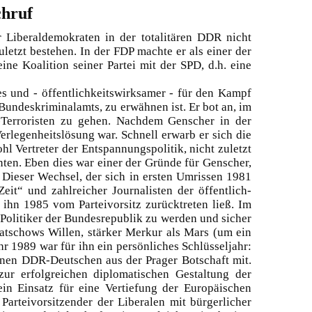
chruf
Liberaldemokraten in der totalitären DDR nicht
letzt bestehen. In der FDP machte er als einer der
ine Koalition seiner Partei mit der SPD, d.h. eine
s und - öffentlichkeitswirksamer - für den Kampf
undeskriminalamts, zu erwähnen ist. Er bot an, im
-Terroristen zu gehen. Nachdem Genscher in der
erlegenheitslösung war. Schnell erwarb er sich die
l Vertreter der Entspannungspolitik, nicht zuletzt
ten. Eben dies war einer der Gründe für Genscher,
Dieser Wechsel, der sich in ersten Umrissen 1981
eit“ und zahlreicher Journalisten der öffentlich-
d ihn 1985 vom Parteivorsitz zurücktreten ließ. Im
 Politiker der Bundesrepublik zu werden und sicher
atschows Willen, stärker Merkur als Mars (um ein
 1989 war für ihn ein persönliches Schlüsseljahr:
henen DDR-Deutschen aus der Prager Botschaft mit.
zur erfolgreichen diplomatischen Gestaltung der
in Einsatz für eine Vertiefung der Europäischen
arteivorsitzender der Liberalen mit bürgerlicher