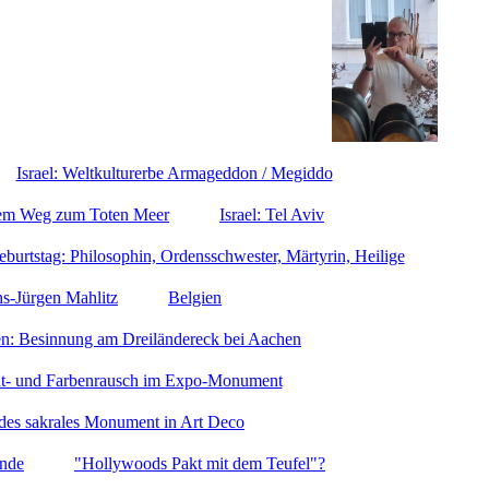
Israel: Weltkulturerbe Armageddon / Megiddo
 dem Weg zum Toten Meer
Israel: Tel Aviv
burtstag: Philosophin, Ordensschwester, Märtyrin, Heilige
s-Jürgen Mahlitz
Belgien
en: Besinnung am Dreiländereck bei Aachen
cht- und Farbenrausch im Expo-Monument
des sakrales Monument in Art Deco
ünde
"Hollywoods Pakt mit dem Teufel"?