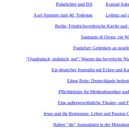
Polarlichter und ISS
Konrad Aden
Axel Springer zum 40. Todestag
Leibniz auf
Berlin, Friedrichwerdersche Kirche und
Santuario di Oropa, ein Wa
Frankfurt: Gedenken an israel
"Quadratisch, praktisch, gut": Warum das bayerische Niz
Ein deutscher Journalist mit Ecken und K
Edgar Reitz: Deutschlands bedeut
Pflichtlektüre für Medienhistoriker u
Eine außergewöhnliche Theater- und F
Jesus und die Regisseure. Leben und Passion C
Haben "die" Journalisten in der Migratio