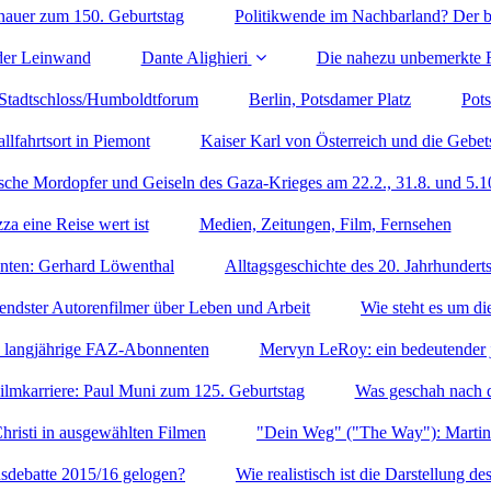
auer zum 150. Geburtstag
Politikwende im Nachbarland? Der b
 der Leinwand
Dante Alighieri
Die nahezu unbemerkte Fa
 Stadtschloss/Humboldtforum
Berlin, Potsdamer Platz
Pot
llfahrtsort in Piemont
Kaiser Karl von Österreich und die Gebets
ische Mordopfer und Geiseln des Gaza-Krieges am 22.2., 31.8. und 5.
za eine Reise wert ist
Medien, Zeitungen, Film, Fernsehen
anten: Gerhard Löwenthal
Alltagsgeschichte des 20. Jahrhunderts
endster Autorenfilmer über Leben und Arbeit
Wie steht es um di
nd langjährige FAZ-Abonnenten
Mervyn LeRoy: ein bedeutender j
ilmkarriere: Paul Muni zum 125. Geburtstag
Was geschah nach 
hristi in ausgewählten Filmen
"Dein Weg" ("The Way"): Marti
nsdebatte 2015/16 gelogen?
Wie realistisch ist die Darstellung 