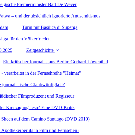
elgische Premierminister Bart De Wever
twa – und der absichtlich ignorierte Antisemitismus
sdam
Turin mit Basilica di Superga
liga für den Völkerfrieden
10.2025
Zeitgeschichte
Ein kritischer Journalist aus Berlin: Gerhard Löwenthal
 - verarbeitet in der Fernsehreihe "Heimat"
e journalistische Glaubwürdigkeit?
üdischer Filmproduzent und Regisseur
der Kreuzigung Jesu? Eine DVD-Kritik
n Sheen auf dem Camino Santiago (DVD 2010)
des Apothekerberufs in Film und Fernsehen?