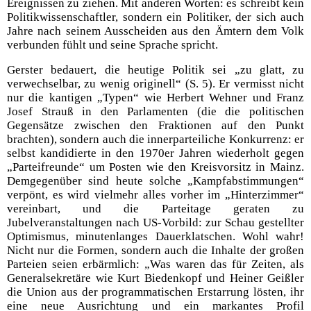
Ereignissen zu ziehen. Mit anderen Worten: es schreibt kein
Politikwissenschaftler, sondern ein Politiker, der sich auch
Jahre nach seinem Ausscheiden aus den Ämtern dem Volk
verbunden fühlt und seine Sprache spricht.
Gerster bedauert, die heutige Politik sei „zu glatt, zu
verwechselbar, zu wenig originell“ (S. 5). Er vermisst nicht
nur die kantigen „Typen“ wie Herbert Wehner und Franz
Josef Strauß in den Parlamenten (die die politischen
Gegensätze zwischen den Fraktionen auf den Punkt
brachten), sondern auch die innerparteiliche Konkurrenz: er
selbst kandidierte in den 1970er Jahren wiederholt gegen
„Parteifreunde“ um Posten wie den Kreisvorsitz in Mainz.
Demgegenüber sind heute solche „Kampfabstimmungen“
verpönt, es wird vielmehr alles vorher im „Hinterzimmer“
vereinbart, und die Parteitage geraten zu
Jubelveranstaltungen nach US-Vorbild: zur Schau gestellter
Optimismus, minutenlanges Dauerklatschen. Wohl wahr!
Nicht nur die Formen, sondern auch die Inhalte der großen
Parteien seien erbärmlich: „Was waren das für Zeiten, als
Generalsekretäre wie Kurt Biedenkopf und Heiner Geißler
die Union aus der programmatischen Erstarrung lösten, ihr
eine neue Ausrichtung und ein markantes Profil