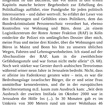
Insgesamt ist das Büchlein, das vor allem in den ersten
Kapiteln manche heitere Begebenheit zur Erhellung des
Politikalltags aufführt, eine Fundgrube für jeden politisch
Interessierten – und daher wertvoll. So erfährt der Leser von
den Erfahrungen und Gefühlen eines Politikers, dem das
Bundeskriminalamt Personenschutz verordnet hat, ebenso
Kontrollen vor Wohnung und Büro, denn „in einem
Logistikzentrum der Roten Armee Fraktion (RAF) in Köln
entdeckte die Polizei ein umfängliches Dossier über mich,
meine Frau und meine drei Kinder, über die Wohnungen und
Büros in Mainz und Bonn bis hin zu unseren üblichen
Wegen, Fahrten und Lebensgewohnheiten. Ich stand auf der
Abschussliste der RAF, kam in die zweithöchste
Gefähdungsstufe und war fortan nicht mehr allein“ (S. 68).
Noch weit stärker war Gerster durch arabischen Terrorismus
während seiner neun Jahre in Jerusalem bedroht. Nicht, dass
er alleine ins Fadenkreuz geraten wäre – nein, es war die
Bedrohungslage israelischer Bürger, die er und seine Frau
unmittelbar kennenlernten, und die in der europäischen
Berichterstattung m.E. kaum zum Ausdruck kam: „Seit dem
Ausbruch der zweiten Intifada im Oktober 2000 war in
Jerusalem die Hölle los (...). In 30 Monaten gab es im
Umkreis von 300 Metern rund um unser Wohnhaus 46