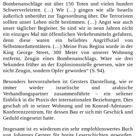
Bombenanschläge mit über 150 Toten und vielen hundert
Schwerverletzten. (…) Wir (…) gingen wie alle Israelis
äußerlich unberührt zur Tagesordnung über. Die Terroristen
sollten unser Leben nicht bestimmen. (…) Angst war auch
unser täglicher Begleiter. So sind wir in neun Jahren nicht
ein einziges Mal mit öffentlichen Verkehrsmitteln gefahren,
denn diese waren ein beliebtes Angriffsziel von
Selbstmordattentätern. (…) Meine Frau Regina wurde in der
King George Street, 300 Meter von unserer Wohnung
entfernt, Zeugin eines Bombenanschlags. Wäre sie drei
Sekunden früher an der Explosionsstelle gewesen, wäre sie
nicht Zeugin, sondern Opfer geworden“ (S. 94).
Besonders hervorzuheben ist Gersters Darstellung, wie er
immer wieder israelische und arabische
Verhandlungspartner zusammenführte – ein seltener
Einblick in die Praxis der internationalen Beziehungen. Dies
geschah oft in seiner Wohnung und im Konrad-Adenauer-
Konferenzzentrum, für dessen Bau er sich mit Geschick und
Geduld eingesetzt hatte.
Insgesamt ist es wiederum ein sehr empfehlenswertes Buch
von Johannes Gerster für breite Leserschichten geworden,