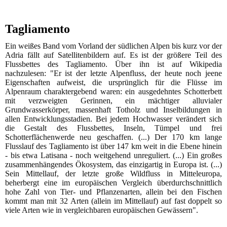
Tagliamento
Ein weißes Band vom Vorland der südlichen Alpen bis kurz vor der
Adria fällt auf Satellitenbildern auf. Es ist der größere Teil des
Flussbettes des Tagliamento. Über ihn ist auf Wikipedia
nachzulesen: "Er ist der letzte Alpenfluss, der heute noch jeene
Eigenschaften aufweist, die ursprünglich für die Flüsse im
Alpenraum charaktergebend waren: ein ausgedehntes Schotterbett
mit verzweigten Gerinnen, ein mächtiger alluvialer
Grundwasserkörper, massenhaft Totholz und Inselbildungen in
allen Entwicklungsstadien. Bei jedem Hochwasser verändert sich
die Gestalt des Flussbettes, Inseln, Tümpel und frei
Schotterflächenwerde neu geschaffen. (...) Der 170 km lange
Flusslauf des Tagliamento ist über 147 km weit in die Ebene hinein
- bis etwa Latisana - noch weitgehend unreguliert. (...) Ein großes
zusammenhängendes Ökosystem, das einzigartig in Europa ist. (...)
Sein Mittellauf, der letzte große Wildfluss in Mitteleuropa,
beherbergt eine im europäischen Vergleich überdurchschnittlich
hohe Zahl von Tier- und Pflanzenarten, allein bei den Fischen
kommt man mit 32 Arten (allein im Mittellauf) auf fast doppelt so
viele Arten wie in vergleichbaren europäischen Gewässern".