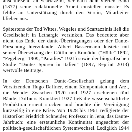
anschließend an Scartazzini, der nach dem vierten Band
(1877) seine redaktionelle Arbeit einstellen musste: Es
fehlte an Unterstützung durch den Verein, Mitarbeiter
blieben aus.
Spätestens der Tod Wittes, Wegeles und Scartazzinis ließ die
Gesellschaft in Lethargie versinken. Das bedeutete aber
nicht das Ende der dante-Übertragungen oder der Dante-
Forschung hierzulande. Albert Bassermann leistete mit
seiner Übersetzung der Göttlichen Komödie ("Hölle" 1892,
"Fegeberg" 1909, "Paradies" 1921) sowie der biografischen
Studie "Dantes Spuren in Italien" (1897, Reprint 2013)
wertvolle Beiträge.
In der Deutschen Dante-Gesellschaft gelang dem
Vorsitzenden Hugo Daffner, einem Komponisten und Arzt,
die Wende: Zwischen 1920 und 1927 erschienen fünf
Bände. Daffners Krankheit 1927 ließ die wissenschaftliche
Produktion erneut stocken und brachte die Vereinigung
kurzzeitig in eine Krise. Von 1928 bis 1961 redigierte der
Historiker Friedrich Schneider, Professor in Jena, das Dante-
Jahrbuch: eine erstaunliche Kontinuität ungeachtet der
politisch-gesellschaftlichen Systemwechsel. Lediglich 1944