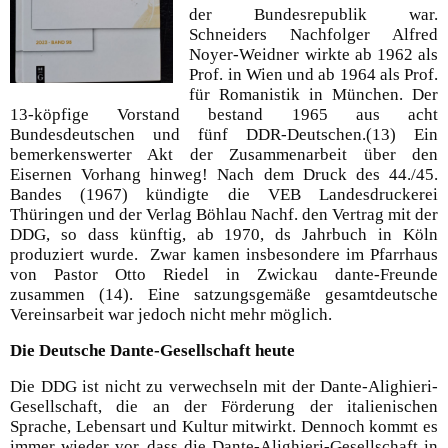
der Bundesrepublik war.
Schneiders Nachfolger Alfred
Noyer-Weidner wirkte ab 1962 als
Prof. in Wien und ab 1964 als Prof.
für Romanistik in München. Der
13-köpfige Vorstand bestand 1965 aus acht
Bundesdeutschen und fünf DDR-Deutschen.(13) Ein
bemerkenswerter Akt der Zusammenarbeit über den
Eisernen Vorhang hinweg! Nach dem Druck des 44./45.
Bandes (1967) kündigte die VEB Landesdruckerei
Thüringen und der Verlag Böhlau Nachf. den Vertrag mit der
DDG, so dass künftig, ab 1970, ds Jahrbuch in Köln
produziert wurde. Zwar kamen insbesondere im Pfarrhaus
von Pastor Otto Riedel in Zwickau dante-Freunde
zusammen (14). Eine satzungsgemäße gesamtdeutsche
Vereinsarbeit war jedoch nicht mehr möglich.
Die Deutsche Dante-Gesellschaft heute
Die DDG ist nicht zu verwechseln mit der Dante-Alighieri-
Gesellschaft, die an der Förderung der italienischen
Sprache, Lebensart und Kultur mitwirkt. Dennoch kommt es
immer wieder vor, dass die Dante-Alighieri-Gesellschaft in