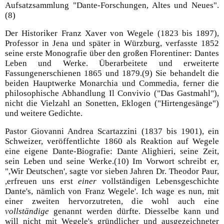
Aufsatzsammlung "Dante-Forschungen, Altes und Neues".
(8)
Der Historiker Franz Xaver von Wegele (1823 bis 1897),
Professor in Jena und später in Würzburg, verfasste 1852
seine erste Monografie über den großen Florentiner: Dantes
Leben und Werke. Überarbeitete und erweiterte
Fassungenerschienen 1865 und 1879.(9) Sie behandelt die
beiden Hauptwerke Monarchia und Commedia, ferner die
philosophische Abhandlung Il Convivio ("Das Gastmahl"),
nicht die Vielzahl an Sonetten, Eklogen ("Hirtengesänge")
und weitere Gedichte.
Pastor Giovanni Andrea Scartazzini (1837 bis 1901), ein
Schweizer, veröffentlichte 1860 als Reaktion auf Wegele
eine eigene Dante-Biografie: Dante Alighieri, seine Zeit,
sein Leben und seine Werke.(10) Im Vorwort schreibt er,
",Wir Deutschen', sagte vor sieben Jahren Dr. Theodor Paur,
,erfreuen uns erst
einer
vollständigen Lebensgeschichte
Dante's, nämlich von Franz Wegele'. Ich wage es nun, mit
einer zweiten hervorzutreten, die wohl auch eine
vollständige
genannt werden dürfte. Diesselbe kann und
will nicht mit Wegele's gründlicher und ausgezeichneter