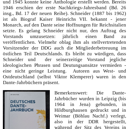
und 1945 konnte keine Anthologie erstellt werden. Bereits
1946 erschien der erste Nachkriegs-Jahresband (Bd. 26
insg., Bd. 17 der neuen Reihe). Schneider (1887 bis 1962)
ist als Biograf Kaiser Heinrichs VII. bekannt - jener
Monarch, auf den Dante seine Hoffnungen für Reichsitalien
setzte. Es gelang Schneider nicht nur, den Auftrag des
Vorstands umzusetzen: jährlich einen Band zu
veröffentlichen. Vielmehr oblag ihm als stellvertretenden
Vorsitzender der DDG auch die Mitgliederbetreuung im
östlichen Teil Deutschlands. Es bleibt zu würdigen, dass
Schneider und der seinerzeitige Vorstand jegliche
ideologischen Phrasen und Deutungsansätze vermieden -
eine nicht geringe Leistung. Autoren aus West- und
Ostdeutschland (selbst Viktor Klemperer) waren in den
Dante-Jahrbüchern präsent.
Bemerkenswert: Die Dante-
Jahrbücher wurden in Leipzig (bis
1964 in Jena) gebunden, in
Hildburghausen gedruckt und in
Weimar (Böhlau Nachf.) verlegt,
also in der DDR hergestellt,
während der Sitz des Vereins in